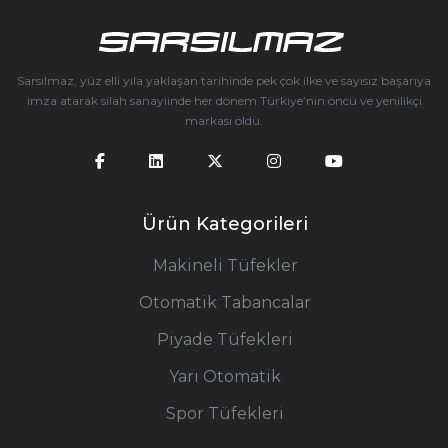
Sarsılmaz, yüz elli yıla yaklaşan tarihinde pek çok ilke ve sayısız başarıya
imza atarak silah sanayiinde her dönem Türkiye’nin öncü ve yenilikçi
markası oldu.
Ürün Kategorileri
Makineli Tüfekler
Otomatik Tabancalar
Piyade Tüfekleri
Yarı Otomatik
Spor Tüfekleri