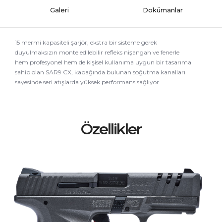
Galeri
Dokümanlar
15 mermi kapasiteli şarjör, ekstra bir sisteme gerek
duyulmaksızın monte edilebilir refleks nişangah ve fenerle
hem profesyonel hem de kişisel kullanıma uygun bir tasarıma
sahip olan SAR9 CX, kapağında bulunan soğutma kanalları
sayesinde seri atışlarda yüksek performans sağlıyor.
Özellikler