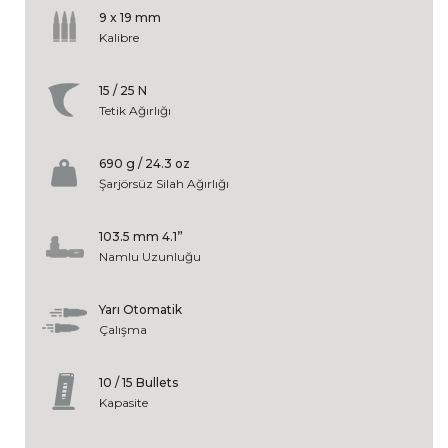
9 x 19 mm
Kalibre
15 / 25 N
Tetik Ağırlığı
690 g / 24.3 oz
Şarjörsüz Silah Ağırlığı
103.5 mm 4.1”
Namlu Uzunluğu
Yarı Otomatik
Çalışma
10 / 15 Bullets
Kapasite