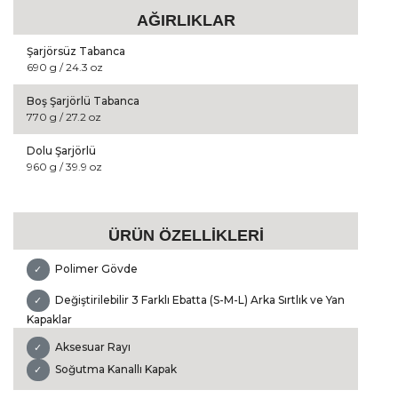
AĞIRLIKLAR
Şarjörsüz Tabanca
690 g / 24.3 oz
Boş Şarjörlü Tabanca
770 g / 27.2 oz
Dolu Şarjörlü
960 g / 39.9 oz
ÜRÜN ÖZELLİKLERİ
Polimer Gövde
✓
Değiştirilebilir 3 Farklı Ebatta (S-M-L) Arka Sırtlık ve Yan
✓
Kapaklar
Aksesuar Rayı
✓
Soğutma Kanallı Kapak
✓