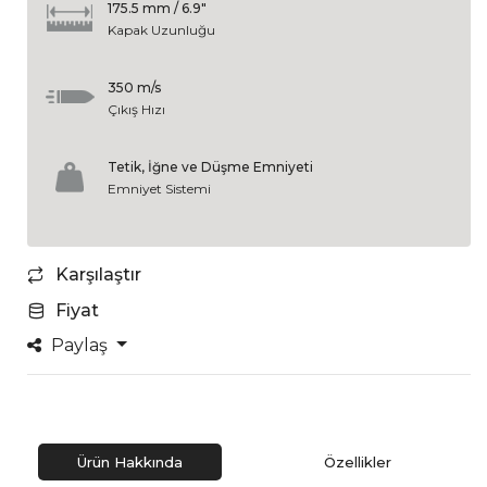
175.5 mm / 6.9"
Kapak Uzunluğu
350 m/s
Çıkış Hızı
Tetik, İğne ve Düşme Emniyeti
Emniyet Sistemi
Karşılaştır
Fiyat
Paylaş
Ürün Hakkında
Özellikler