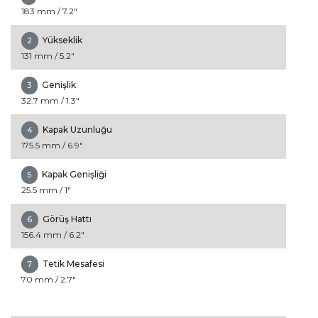
183 mm / 7.2"
Yükseklik
2
131 mm / 5.2"
Genişlik
3
32.7 mm / 1.3"
Kapak Uzunluğu
4
175.5 mm / 6.9"
Kapak Genişliği
5
25.5 mm / 1"
Görüş Hattı
6
156.4 mm / 6.2"
Tetik Mesafesi
7
70 mm / 2.7"