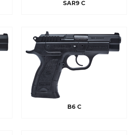
SAR9 C
B6 C