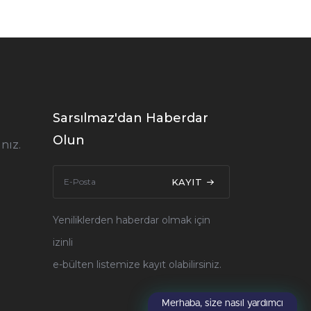
Sarsılmaz'dan Haberdar
Olun
nız.
KAYIT
Yeniliklerden haberdar olmak için
izinli
e-bülten listemize kayıt olabilirsiniz.
Merhaba, size nasıl yardımcı