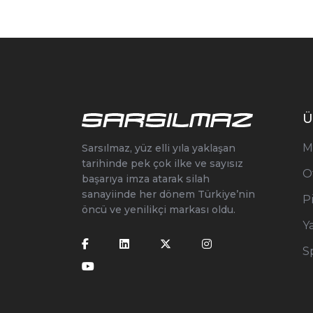
Ü
M
Sarsılmaz, yüz elli yıla yaklaşan
tarihinde pek çok ilke ve sayısız
O
başarıya imza atarak silah
sanayiinde her dönem Türkiye’nin
P
öncü ve yenilikçi markası oldu.
Y
S