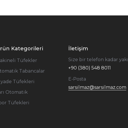
rün Kategorileri
İletişim
Size bir telefon kadar yakı
akineli Tüfekler
+90 (380) 548 8011
tomatik Tabancalar
E-Posta
iyade Tüfekleri
sarsilmaz@sarsilmaz.com
arı Otomatik
por Tüfekleri