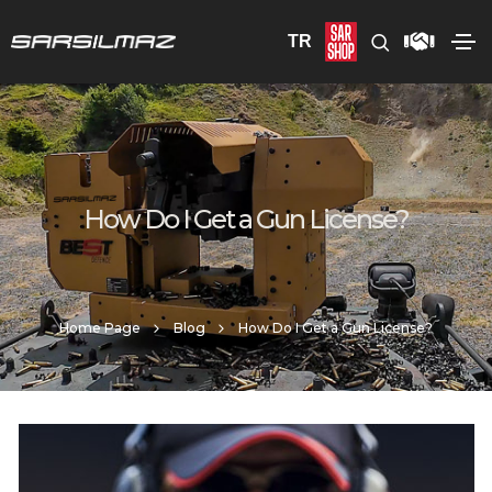
TR
How Do I Get a Gun License?
Home Page
Blog
How Do I Get a Gun License?