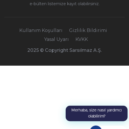
e-bülten listemize kayıt olabilirsiniz.
Kullanım Koşulları
Gizlilik Bildirimi
Yasal Uyarı
KVKK
2025 © Copyright Sarsılmaz A.Ş.
Merhaba, size nasıl yardımcı
olabilirim?