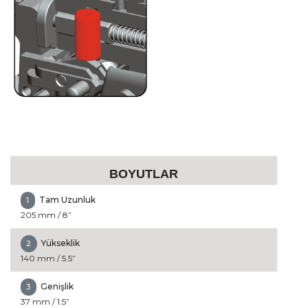
BOYUTLAR
Tam Uzunluk
1
205 mm / 8”
Yükseklik
2
140 mm / 5.5”
Genişlik
3
37 mm / 1.5”