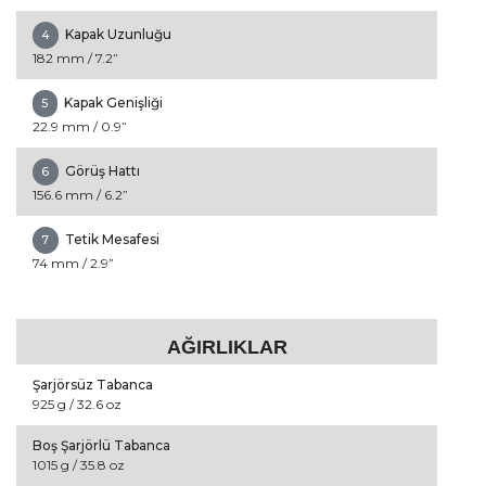
Kapak Uzunluğu
4
182 mm / 7.2”
Kapak Genişliği
5
22.9 mm / 0.9”
Görüş Hattı
6
156.6 mm / 6.2”
Tetik Mesafesi
7
74 mm / 2.9”
AĞIRLIKLAR
Şarjörsüz Tabanca
925 g / 32.6 oz
Boş Şarjörlü Tabanca
1015 g / 35.8 oz