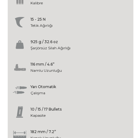
Kalibre
15 - 25 N
Tetik Ağırlığı
925 g / 32.6 oz
Şarjörsüz Silah Ağırlığı
116 mm / 4.6”
Namlu Uzunluğu
Yarı Otomatik
Çalışma
10 / 15 / 17 Bullets
Kapasite
182 mm / 7.2”
Kapak Uzunluğu