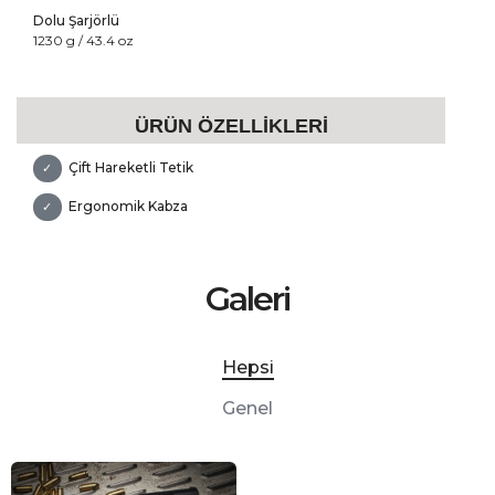
Dolu Şarjörlü
1230 g / 43.4 oz
ÜRÜN ÖZELLİKLERİ
Çift Hareketli Tetik
✓
Ergonomik Kabza
✓
Galeri
Hepsi
Genel