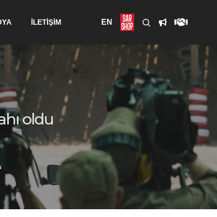
DYA
İLETİŞİM
EN
ahı oldu
u