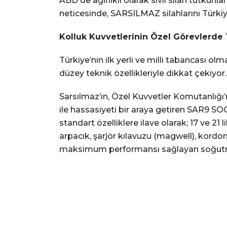
ABD'de ağırlıklı olarak sivil silah tutkunl
neticesinde, SARSILMAZ silahlarını Türkiye
Kolluk Kuvvetlerinin Özel Görevlerde 
Türkiye’nin ilk yerli ve milli tabancası o
düzey teknik özellikleriyle dikkat çekiy
Sarsılmaz’ın, Özel Kuvvetler Komutanlığı’n
ile hassasiyeti bir araya getiren SAR9 S
standart özelliklere ilave olarak; 17 ve 21
arpacık, şarjör kılavuzu (magwell), kord
maksimum performansı sağlayan soğutma k