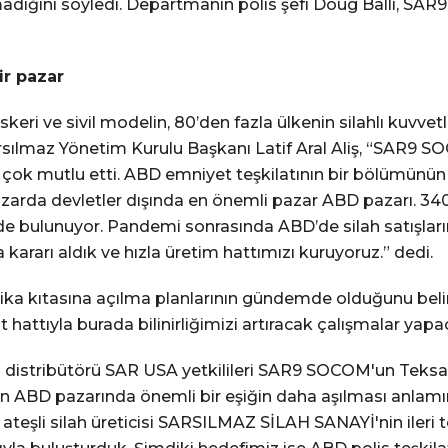
adığını söyledi. Departmanın polis şefi Doug Balli, SA
ir pazar
eri ve sivil modelin, 80’den fazla ülkenin silahlı kuvvetler
Sarsılmaz Yönetim Kurulu Başkanı Latif Aral Aliş, “SAR9
zi çok mutlu etti. ABD emniyet teşkilatının bir bölümünün
azarda devletler dışında en önemli pazar ABD pazarı. 34
de bulunuyor. Pandemi sonrasında ABD’de silah satışların
rarı aldık ve hızla üretim hattımızı kuruyoruz.” dedi.
merika kıtasına açılma planlarının gündemde olduğunu be
hattıyla burada bilinirliğimizi artıracak çalışmalar yapa
i distribütörü SAR USA yetkilileri SAR9 SOCOM'un Teksa
in ABD pazarında önemli bir eşiğin daha aşılması anlamına 
ateşli silah üreticisi SARSILMAZ SİLAH SANAYİ'nin ileri t