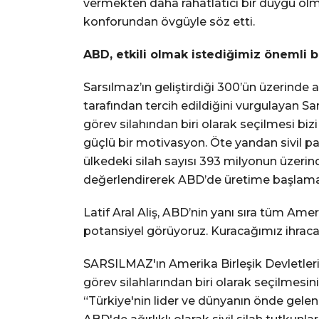
vermekten daha rahatlatıcı bir duygu olm
konforundan övgüyle söz etti.
ABD, etkili olmak istediğimiz önemli b
Sarsılmaz’ın geliştirdiği 300’ün üzerinde ask
tarafından tercih edildiğini vurgulayan 
görev silahından biri olarak seçilmesi bi
güçlü bir motivasyon. Öte yandan sivil p
ülkedeki silah sayısı 393 milyonun üzerin
değerlendirerek ABD’de üretime başlama ka
Latif Aral Aliş, ABD’nin yanı sıra tüm A
potansiyel görüyoruz. Kuracağımız ihracat 
SARSILMAZ'ın Amerika Birleşik Devletler
görev silahlarından biri olarak seçilmesin
“Türkiye'nin lider ve dünyanın önde gelen 