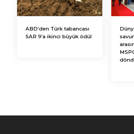
ABD’den Türk tabancası
Düny
SAR 9’a ikinci büyük ödül
savun
arası
MSPO
dönd