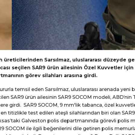
 üreticilerinden Sarsılmaz, uluslararası düzeyde gerç
ancası seçilen SAR9 ürün ailesinin Özel Kuvvetler iç
manının görev silahları arasına girdi.
gururla temsil eden Sarsılmaz, uluslararası arenada yeni b
 seçilen SAR9 ürün ailesinin SAR9 SOCOM modeli, ABD’nin
ere girdi. SAR9 SOCOM, 9 mm'lik tabanca, özel kuvvetleri
 titizlikle test edilen ateşli silahlarından biri olan SAR
Teksas’taki Galveston polis departmanında görevli poli
R9 SOCOM ile ilgili beğenilerini dile getiren polis memurl