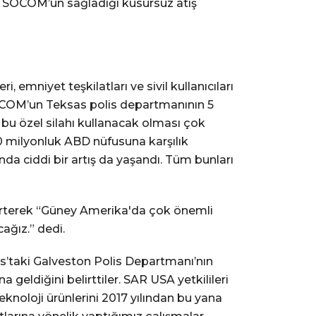
R9 SOCOM’un sağladığı kusursuz atış
i, emniyet teşkilatları ve sivil kullanıcıları
 SOCOM’un Teksas polis departmanının 5
 bu özel silahı kullanacak olması çok
0 milyonluk ABD nüfusuna karşılık
da ciddi bir artış da yaşandı. Tüm bunları
lirterek “Güney Amerika'da çok önemli
cağız.” dedi.
s’taki Galveston Polis Departmanı’nın
geldiğini belirttiler. SAR USA yetkilileri
eknoloji ürünlerini 2017 yılından bu yana