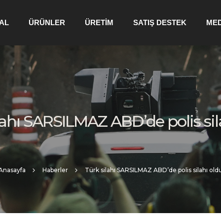
AL
ÜRÜNLER
ÜRETİM
SATIŞ DESTEK
ME
lahı SARSILMAZ ABD’de polis sil
Anasayfa
Haberler
Türk silahı SARSILMAZ ABD’de polis silahı old