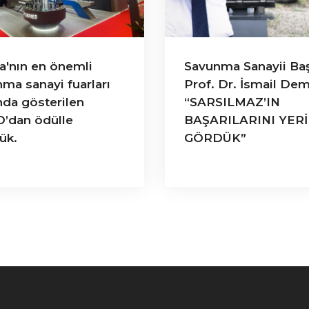
a'nın en önemli
Savunma Sanayii Ba
ma sanayi fuarları
Prof. Dr. İsmail Dem
nda gösterilen
“SARSILMAZ’IN
’dan ödülle
BAŞARILARINI YER
ük.
GÖRDÜK”