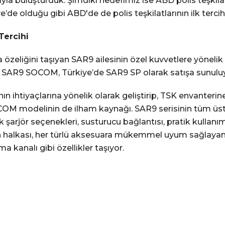
arıyla buluşturduk. Şimdiki hedefimiz ise ABD polis teşkil
’de olduğu gibi ABD'de de polis teşkilatlarının ilk tercih
Tercihi
lma özeliğini taşıyan SAR9 ailesinin özel kuvvetlere yönel
or. SAR9 SOCOM, Türkiye’de SAR9 SP olarak satışa sunulu
ın ihtiyaçlarına yönelik olarak geliştirip, TSK envanterin
OCOM modelinin de ilham kaynağı. SAR9 serisinin tüm üs
 lik şarjör seçenekleri, susturucu bağlantısı, pratik kulla
on halkası, her türlü aksesuara mükemmel uyum sağlayan p
analı gibi özellikler taşıyor.