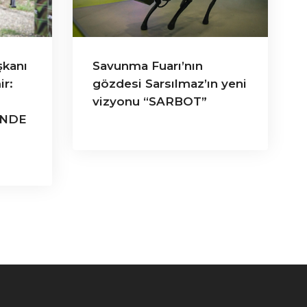
şkanı
Savunma Fuarı’nın
ir:
gözdesi Sarsılmaz’ın yeni
vizyonu “SARBOT”
İNDE