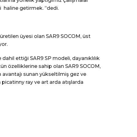
atlarına yönelik yaptığımız çalışmalar
i haline getirmek. ”dedi.
ik üretilen üyesi olan SAR9 SOCOM, üst
yor.
e dahil ettiği SAR9 SP modeli, dayanıklılık
tün özelliklerine sahip olan SAR9 SOCOM,
nım avantajı sunan yükseltilmiş gez ve
icatinny ray ve art arda atışlarda