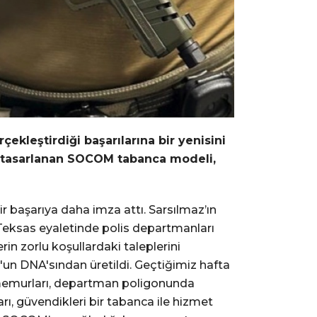
ekleştirdiği başarılarına bir yenisini
in tasarlanan SOCOM tabanca modeli,
ir başarıya daha imza attı. Sarsılmaz’ın
 Teksas eyaletinde polis departmanları
n zorlu koşullardaki taleplerini
9'un DNA'sından üretildi. Geçtiğimiz hafta
s memurları, departman poligonunda
arı, güvendikleri bir tabanca ile hizmet